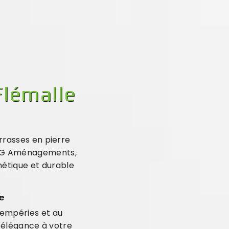
Flémalle
rasses en pierre
 GBG Aménagements,
hétique et durable
le
ntempéries et au
 élégance à votre