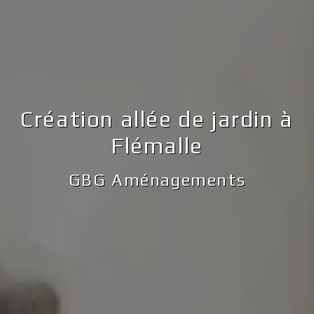
Création allée de jardin à
Flémalle
GBG Aménagements